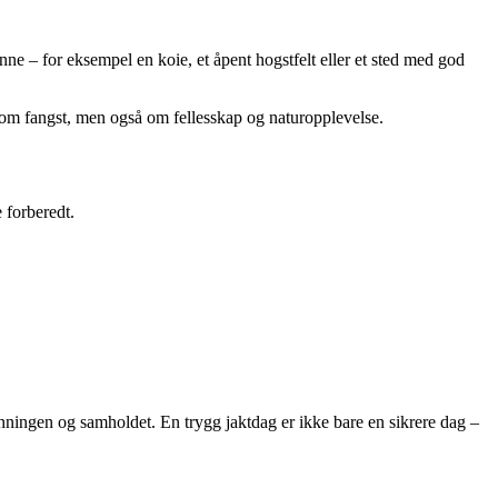
inne – for eksempel en koie, et åpent hogstfelt eller et sted med god
re om fangst, men også om fellesskap og naturopplevelse.
e forberedt.
enningen og samholdet. En trygg jaktdag er ikke bare en sikrere dag –