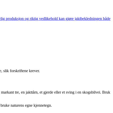
arlig produksjon og riktig vedlikehold kan gjøre jaktbekledningen både
slik forskriftene krever.
 markant tre, en jakttårn, et gjerde eller et sving i en skogsbilvei. Bruk
g bruke naturens egne kjennetegn.