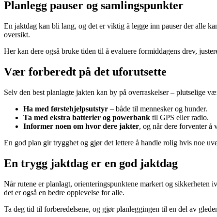
Planlegg pauser og samlingspunkter
En jaktdag kan bli lang, og det er viktig å legge inn pauser der alle ka
oversikt.
Her kan dere også bruke tiden til å evaluere formiddagens drev, juster
Vær forberedt på det uforutsette
Selv den best planlagte jakten kan by på overraskelser – plutselige værs
Ha med førstehjelpsutstyr
– både til mennesker og hunder.
Ta med ekstra batterier og powerbank
til GPS eller radio.
Informer noen om hvor dere jakter
, og når dere forventer å 
En god plan gir trygghet og gjør det lettere å handle rolig hvis noe uve
En trygg jaktdag er en god jaktdag
Når rutene er planlagt, orienteringspunktene markert og sikkerheten iv
det er også en bedre opplevelse for alle.
Ta deg tid til forberedelsene, og gjør planleggingen til en del av gled