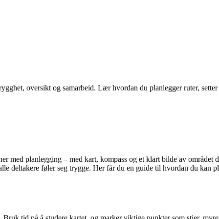
gghet, oversikt og samarbeid. Lær hvordan du planlegger ruter, setter o
ner med planlegging – med kart, kompass og et klart bilde av området du s
 alle deltakere føler seg trygge. Her får du en guide til hvordan du kan
. Bruk tid på å studere kartet, og marker viktige punkter som stier, myrer