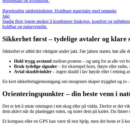
sesongstart og avslutning.
Bærekraftig jaktbekledning: Holdbare materialer med omtanke
Jakt
Stadig flere jegere ønsker å kombinere funksjon, komfort og miljøhens
holdbar og naturvennlig.
Sikkerhet først – tydelige avtaler og klare 
Sikkerhet er alltid det viktigste under jakt. Før jakten starter, bør a
Hold trygg avstand
mellom postene – og sørg for at alle vet hv
Bruk tydelige signaler
– for eksempel horn, fløyte eller radio, sl
Avtal skuddvinkler
– ingen skudd i lav høyde eller i retning a
En kort sikkerhetsgjennomgang om morgenen skaper trygghet og ro – sp
Orienteringspunkter – din beste venn i na
Det er lett å miste retningen i tett skog eller på vidda. Derfor er det v
dem aktivt når du planlegger ruten, og noter dem på kartet. Da finner d
Et kompass eller en GPS kan være til stor hjelp, men det beste er å k