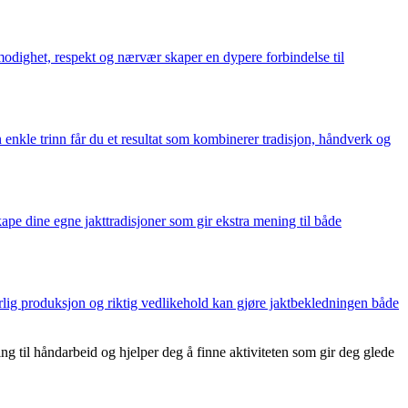
modighet, respekt og nærvær skaper en dypere forbindelse til
enkle trinn får du et resultat som kombinerer tradisjon, håndverk og
kape dine egne jakttradisjoner som gir ekstra mening til både
arlig produksjon og riktig vedlikehold kan gjøre jaktbekledningen både
 til håndarbeid og hjelper deg å finne aktiviteten som gir deg glede