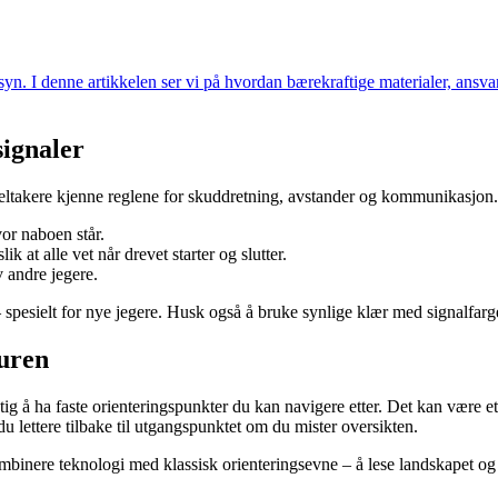
yn. I denne artikkelen ser vi på hvordan bærekraftige materialer, ansv
signaler
lle deltakere kjenne reglene for skuddretning, avstander og kommunikasjon.
or naboen står.
ik at alle vet når drevet starter og slutter.
v andre jegere.
esielt for nye jegere. Husk også å bruke synlige klær med signalfarge, 
turen
iktig å ha faste orienteringspunkter du kan navigere etter. Det kan være et
u lettere tilbake til utgangspunktet om du mister oversikten.
ombinere teknologi med klassisk orienteringsevne – å lese landskapet o