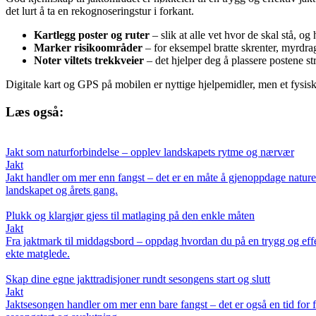
det lurt å ta en rekognoseringstur i forkant.
Kartlegg poster og ruter
– slik at alle vet hvor de skal stå, o
Marker risikoområder
– for eksempel bratte skrenter, myrdrag 
Noter viltets trekkveier
– det hjelper deg å plassere postene st
Digitale kart og GPS på mobilen er nyttige hjelpemidler, men et fysisk 
Læs også:
Jakt som naturforbindelse – opplev landskapets rytme og nærvær
Jakt
Jakt handler om mer enn fangst – det er en måte å gjenoppdage nature
landskapet og årets gang.
Plukk og klargjør gjess til matlaging på den enkle måten
Jakt
Fra jaktmark til middagsbord – oppdag hvordan du på en trygg og effek
ekte matglede.
Skap dine egne jakttradisjoner rundt sesongens start og slutt
Jakt
Jaktsesongen handler om mer enn bare fangst – det er også en tid for f