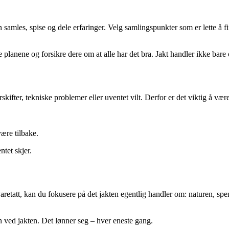
n samles, spise og dele erfaringer. Velg samlingspunkter som er lette å f
e planene og forsikre dere om at alle har det bra. Jakt handler ikke ba
kifter, tekniske problemer eller uventet vilt. Derfor er det viktig å vær
være tilbake.
ntet skjer.
aretatt, kan du fokusere på det jakten egentlig handler om: naturen, sp
en ved jakten. Det lønner seg – hver eneste gang.