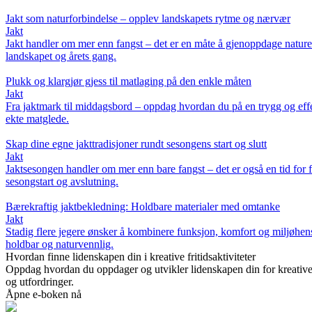
Jakt som naturforbindelse – opplev landskapets rytme og nærvær
Jakt
Jakt handler om mer enn fangst – det er en måte å gjenoppdage nature
landskapet og årets gang.
Plukk og klargjør gjess til matlaging på den enkle måten
Jakt
Fra jaktmark til middagsbord – oppdag hvordan du på en trygg og effek
ekte matglede.
Skap dine egne jakttradisjoner rundt sesongens start og slutt
Jakt
Jaktsesongen handler om mer enn bare fangst – det er også en tid for f
sesongstart og avslutning.
Bærekraftig jaktbekledning: Holdbare materialer med omtanke
Jakt
Stadig flere jegere ønsker å kombinere funksjon, komfort og miljøhens
holdbar og naturvennlig.
Hvordan finne lidenskapen din i kreative fritidsaktiviteter
Oppdag hvordan du oppdager og utvikler lidenskapen din for kreative 
og utfordringer.
Åpne e-boken nå