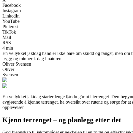
Facebook
Instagram
LinkedIn
YouTube
Pinterest
TikTok
Mail
RSS
4 min
En vellykket jaktdag handler ikke bare om skudd og fangst, men om try
trygg og minnerik dag i naturen.
Oliver Svensen
Oliver
Svensen
En vellykket jaktdag starter lenge før du går ut i terrenget. Den begyn
avgjørende å kjenne terrenget, ha oversikt over rutene og sørge for at
opplevelser.
Kjenn terrenget – og planlegg etter det
God kjennskap til jaktområdet er nøkkelen til en trygg og effektiv jakt