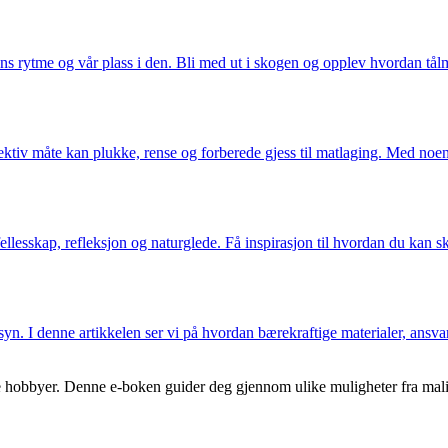
ns rytme og vår plass i den. Bli med ut i skogen og opplev hvordan tål
tiv måte kan plukke, rense og forberede gjess til matlaging. Med noen 
ellesskap, refleksjon og naturglede. Få inspirasjon til hvordan du kan s
yn. I denne artikkelen ser vi på hvordan bærekraftige materialer, ansv
hobbyer. Denne e-boken guider deg gjennom ulike muligheter fra maling