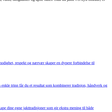
modighet, respekt og nærvær skaper en dypere forbindelse til
enkle trinn får du et resultat som kombinerer tradisjon, håndverk og
kape dine egne jakttradisjoner som gir ekstra mening til både