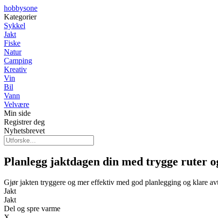
hobbysone
Kategorier
Sykkel
Jakt
Fiske
Natur
Camping
Kreativ
Vin
Bil
Vann
Velvære
Min side
Registrer deg
Nyhetsbrevet
Planlegg jaktdagen din med trygge ruter o
Gjør jakten tryggere og mer effektiv med god planlegging og klare avt
Jakt
Jakt
Del og spre varme
X