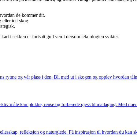
g hvordan de kommer dit.
eller tett skog.
rategisk.
kart i sekken er fortsatt gull verdt dersom teknologien svikter.
ns rytme og vår plass i den. Bli med ut i skogen og opplev hvordan tål
tiv måte kan plukke, rense og forberede gjess til matlaging. Med noen 
ellesskap, refleksjon og naturglede. Få inspirasjon til hvordan du kan s