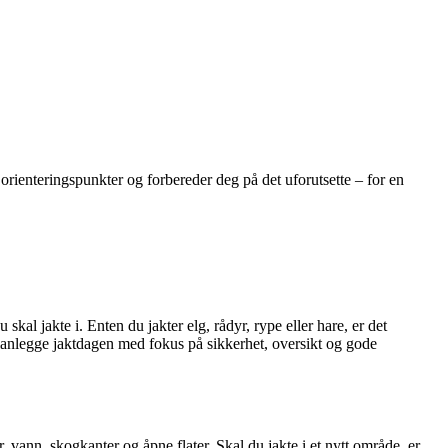
rienteringspunkter og forbereder deg på det uforutsette – for en
kal jakte i. Enten du jakter elg, rådyr, rype eller hare, er det
 planlegge jaktdagen med fokus på sikkerhet, oversikt og gode
, vann, skogkanter og åpne flater. Skal du jakte i et nytt område, er