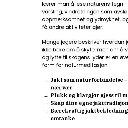
lærer man å lese naturens tegn – 
varsling, vindretningen som avslør
oppmerksomhet og ydmykhet, og 
få andre aktiviteter gjør.
Mange jegere beskriver hvordan jak
ikke bare om å skyte, men om å være
og lytte til skogens lyder er en 
form for naturmeditasjon.
Jakt som naturforbindelse –
nærvær
Plukk og klargjør gjess til 
Skap dine egne jakttradisjon
Bærekraftig jaktbekledning
omtanke