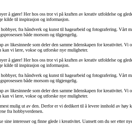
er å gjøre! Her hos oss tror vi på kraften av kreativ utfoldelse og gled
e kilde til inspirasjon og informasjon.
kke hobbyer, fra håndverk og kunst til hagearbeid og fotografering. Vårt
ringsprosessen både morsom og tilgjengelig.
p av likesinnede som deler den samme lidenskapen for kreativitet. Vi opp
 kan vi lære, vokse og utforske nye muligheter.
er å gjøre! Her hos oss tror vi på kraften av kreativ utfoldelse og gled
e kilde til inspirasjon og informasjon.
kke hobbyer, fra håndverk og kunst til hagearbeid og fotografering. Vårt
ringsprosessen både morsom og tilgjengelig.
p av likesinnede som deler den samme lidenskapen for kreativitet. Vi opp
 kan vi lære, vokse og utforske nye muligheter.
få mest mulig ut av den. Derfor er vi dedikert til å levere innhold av hø
sene fra hobbyverdenen.
sine interesser og finne glede i kreativitet. Uansett om du ser etter nye p