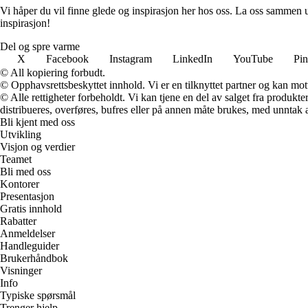
Vi håper du vil finne glede og inspirasjon her hos oss. La oss sammen u
inspirasjon!
Del og spre varme
X
Facebook
Instagram
LinkedIn
YouTube
Pin
© All kopiering forbudt.
© Opphavsrettsbeskyttet innhold. Vi er en tilknyttet partner og kan motta
© Alle rettigheter forbeholdt. Vi kan tjene en del av salget fra produk
distribueres, overføres, bufres eller på annen måte brukes, med unntak av
Bli kjent med oss
Utvikling
Visjon og verdier
Teamet
Bli med oss
Kontorer
Presentasjon
Gratis innhold
Rabatter
Anmeldelser
Handleguider
Brukerhåndbok
Visninger
Info
Typiske spørsmål
Trenger hjelp