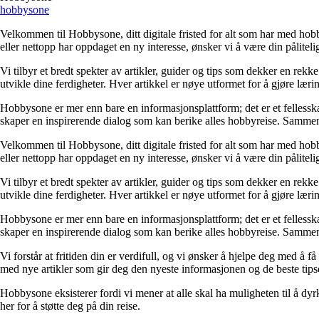
hobbysone
Velkommen til Hobbysone, ditt digitale fristed for alt som har med hobby
eller nettopp har oppdaget en ny interesse, ønsker vi å være din pålitelig
Vi tilbyr et bredt spekter av artikler, guider og tips som dekker en re
utvikle dine ferdigheter. Hver artikkel er nøye utformet for å gjøre læ
Hobbysone er mer enn bare en informasjonsplattform; det er et fellesska
skaper en inspirerende dialog som kan berike alles hobbyreise. Sammen
Velkommen til Hobbysone, ditt digitale fristed for alt som har med hobby
eller nettopp har oppdaget en ny interesse, ønsker vi å være din pålitelig
Vi tilbyr et bredt spekter av artikler, guider og tips som dekker en re
utvikle dine ferdigheter. Hver artikkel er nøye utformet for å gjøre læ
Hobbysone er mer enn bare en informasjonsplattform; det er et fellesska
skaper en inspirerende dialog som kan berike alles hobbyreise. Sammen
Vi forstår at fritiden din er verdifull, og vi ønsker å hjelpe deg med å 
med nye artikler som gir deg den nyeste informasjonen og de beste tip
Hobbysone eksisterer fordi vi mener at alle skal ha muligheten til å dyrke 
her for å støtte deg på din reise.