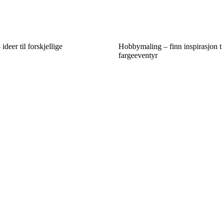
deer til forskjellige
Hobbymaling – finn inspirasjon til
fargeeventyr