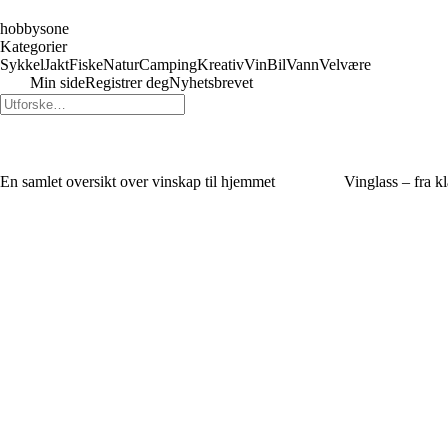
hobbysone
Kategorier
Sykkel
Jakt
Fiske
Natur
Camping
Kreativ
Vin
Bil
Vann
Velvære
Min side
Registrer deg
Nyhetsbrevet
En samlet oversikt over vinskap til hjemmet
Vinglass – fra kl