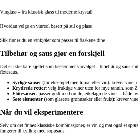
Vinglass – fra klassisk glass til moderne krystall
Hvordan velge en vinreol basert på stil og plass
Slik finner du en vinkjøler som passer til flaskene dine
Tilbehør og saus gjør en forskjell
Det er ikke bare kjøttet som bestemmer vinvalget – tilbehør og saus spill
fløtesaus.
Syrlige sauser
(for eksempel med tomat eller vin): krever viner 
Krydrede retter
: velg fruktige viner uten for mye tannin, som Z
Fløtesauser
: passer godt med runde, eikelagrede viner – både hv
Søte elementer
(som glaserte grønnsaker eller frukt): krever vi
Når du vil eksperimentere
Selv om det finnes klassiske kombinasjoner, er vin og mat også et spørsm
fungerer til kylling med soppsaus.