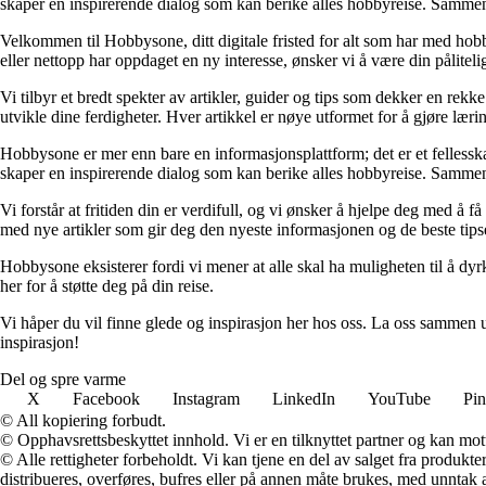
skaper en inspirerende dialog som kan berike alles hobbyreise. Sammen
Velkommen til Hobbysone, ditt digitale fristed for alt som har med hobby
eller nettopp har oppdaget en ny interesse, ønsker vi å være din pålitelig
Vi tilbyr et bredt spekter av artikler, guider og tips som dekker en re
utvikle dine ferdigheter. Hver artikkel er nøye utformet for å gjøre læ
Hobbysone er mer enn bare en informasjonsplattform; det er et fellesska
skaper en inspirerende dialog som kan berike alles hobbyreise. Sammen
Vi forstår at fritiden din er verdifull, og vi ønsker å hjelpe deg med å 
med nye artikler som gir deg den nyeste informasjonen og de beste tip
Hobbysone eksisterer fordi vi mener at alle skal ha muligheten til å dyrke 
her for å støtte deg på din reise.
Vi håper du vil finne glede og inspirasjon her hos oss. La oss sammen u
inspirasjon!
Del og spre varme
X
Facebook
Instagram
LinkedIn
YouTube
Pin
© All kopiering forbudt.
© Opphavsrettsbeskyttet innhold. Vi er en tilknyttet partner og kan motta
© Alle rettigheter forbeholdt. Vi kan tjene en del av salget fra produk
distribueres, overføres, bufres eller på annen måte brukes, med unntak av