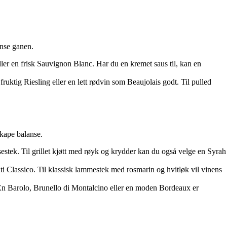
ense ganen.
 eller en frisk Sauvignon Blanc. Har du en kremet saus til, kan en
ruktig Riesling eller en lett rødvin som Beaujolais godt. Til pulled
skape balanse.
sestek. Til grillet kjøtt med røyk og krydder kan du også velge en Syrah
i Classico. Til klassisk lammestek med rosmarin og hvitløk vil vinens
r. En Barolo, Brunello di Montalcino eller en moden Bordeaux er