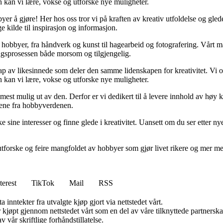
 kan vi lære, vokse og utforske nye muligheter.
er å gjøre! Her hos oss tror vi på kraften av kreativ utfoldelse og gled
e kilde til inspirasjon og informasjon.
kke hobbyer, fra håndverk og kunst til hagearbeid og fotografering. Vårt
ringsprosessen både morsom og tilgjengelig.
p av likesinnede som deler den samme lidenskapen for kreativitet. Vi opp
 kan vi lære, vokse og utforske nye muligheter.
få mest mulig ut av den. Derfor er vi dedikert til å levere innhold av hø
sene fra hobbyverdenen.
sine interesser og finne glede i kreativitet. Uansett om du ser etter nye p
tforske og feire mangfoldet av hobbyer som gjør livet rikere og mer men
terest
TikTok
Mail
RSS
 inntekter fra utvalgte kjøp gjort via nettstedet vårt.
ter kjøpt gjennom nettstedet vårt som en del av våre tilknyttede partner
 vår skriftlige forhåndstillatelse.