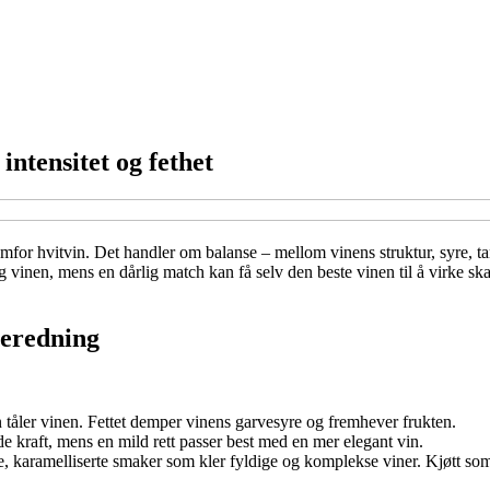
 intensitet og fethet
remfor hvitvin. Det handler om balanse – mellom vinens struktur, syre, tan
nen, mens en dårlig match kan få selv den beste vinen til å virke skarp e
beredning
in tåler vinen. Fettet demper vinens garvesyre og fremhever frukten.
de kraft, mens en mild rett passer best med en mer elegant vin.
e, karamelliserte smaker som kler fyldige og komplekse viner. Kjøtt som e