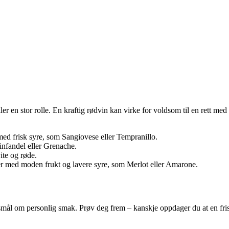
er en stor rolle. En kraftig rødvin kan virke for voldsom til en rett med 
med frisk syre, som Sangiovese eller Tempranillo.
infandel eller Grenache.
ite og røde.
ner med moden frukt og lavere syre, som Merlot eller Amarone.
ål om personlig smak. Prøv deg frem – kanskje oppdager du at en frisk ro