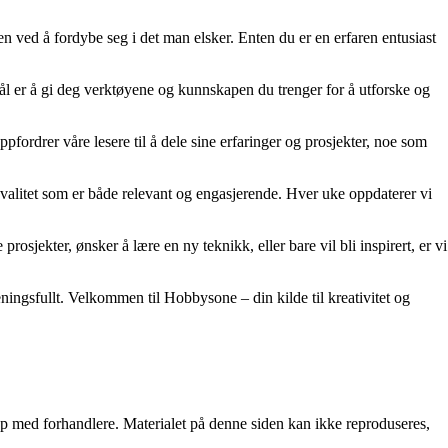
en ved å fordybe seg i det man elsker. Enten du er en erfaren entusiast
 mål er å gi deg verktøyene og kunnskapen du trenger for å utforske og
fordrer våre lesere til å dele sine erfaringer og prosjekter, noe som
y kvalitet som er både relevant og engasjerende. Hver uke oppdaterer vi
rosjekter, ønsker å lære en ny teknikk, eller bare vil bli inspirert, er vi
ingsfullt. Velkommen til Hobbysone – din kilde til kreativitet og
skap med forhandlere. Materialet på denne siden kan ikke reproduseres,