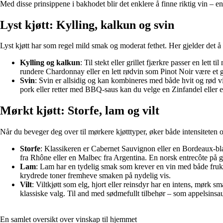
Med disse prinsippene i bakhodet blir det enklere å finne riktig vin – ente
Lyst kjøtt: Kylling, kalkun og svin
Lyst kjøtt har som regel mild smak og moderat fethet. Her gjelder det å
Kylling og kalkun
: Til stekt eller grillet fjærkre passer en let
rundere Chardonnay eller en lett rødvin som Pinot Noir være et g
Svin
: Svin er allsidig og kan kombineres med både hvit og rød vi
pork eller retter med BBQ-saus kan du velge en Zinfandel eller
Mørkt kjøtt: Storfe, lam og vilt
Når du beveger deg over til mørkere kjøtttyper, øker både intensiteten
Storfe
: Klassikeren er Cabernet Sauvignon eller en Bordeaux-blan
fra Rhône eller en Malbec fra Argentina. En norsk entrecôte på g
Lam
: Lam har en tydelig smak som krever en vin med både frukt
krydrede toner fremheve smaken på nydelig vis.
Vilt
: Viltkjøtt som elg, hjort eller reinsdyr har en intens, mør
klassiske valg. Til and med sødmefullt tilbehør – som appelsinsau
En samlet oversikt over vinskap til hjemmet