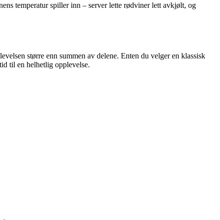
ens temperatur spiller inn – server lette rødviner lett avkjølt, og
pplevelsen større enn summen av delene. Enten du velger en klassisk
id til en helhetlig opplevelse.