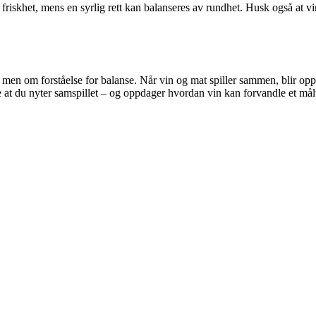
v friskhet, mens en syrlig rett kan balanseres av rundhet. Husk også at vin
er, men om forståelse for balanse. Når vin og mat spiller sammen, blir o
ste at du nyter samspillet – og oppdager hvordan vin kan forvandle et målt