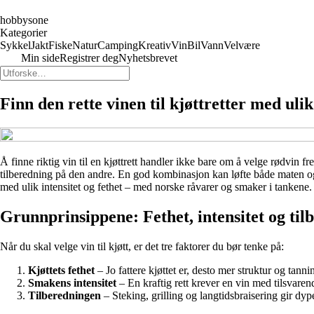
hobbysone
Kategorier
Sykkel
Jakt
Fiske
Natur
Camping
Kreativ
Vin
Bil
Vann
Velvære
Min side
Registrer deg
Nyhetsbrevet
Finn den rette vinen til kjøttretter med ulik
Å finne riktig vin til en kjøttrett handler ikke bare om å velge rødvin f
tilberedning på den andre. En god kombinasjon kan løfte både maten og vi
med ulik intensitet og fethet – med norske råvarer og smaker i tankene.
Grunnprinsippene: Fethet, intensitet og til
Når du skal velge vin til kjøtt, er det tre faktorer du bør tenke på:
Kjøttets fethet
– Jo fattere kjøttet er, desto mer struktur og tann
Smakens intensitet
– En kraftig rett krever en vin med tilsvaren
Tilberedningen
– Steking, grilling og langtidsbraisering gir dyp