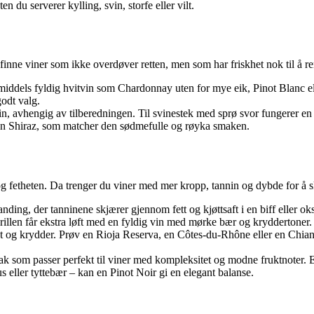
n du serverer kylling, svin, storfe eller vilt.
 finne viner som ikke overdøver retten, men som har friskhet nok til å r
t til middels fyldig hvitvin som Chardonnay uten for mye eik, Pinot Blanc
odt valg.
n, avhengig av tilberedningen. Til svinestek med sprø svor fungerer en f
 en Shiraz, som matcher den sødmefulle og røyka smaken.
 og fetheten. Da trenger du viner med mer kropp, tannin og dybde for å 
ding, der tanninene skjærer gjennom fett og kjøttsaft i en biff eller ok
rillen får ekstra løft med en fyldig vin med mørke bær og kryddertoner.
 og krydder. Prøv en Rioja Reserva, en Côtes-du-Rhône eller en Chiant
k smak som passer perfekt til viner med kompleksitet og modne fruktnote
s eller tyttebær – kan en Pinot Noir gi en elegant balanse.