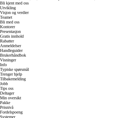
Bli kjent med oss
Utvikling
Visjon og verdier
Teamet
Bli med oss
Kontorer
Presentasjon
Gratis innhold
Rabatter
Anmeldelser
Handleguider
Brukerhåndbok
Visninger
Info
Typiske spørsmål
Trenger hjelp
Tilbakemelding
Jobb
Tips oss
Deltager
Min oversikt
Pakke
Prisnivå
Fordelspoeng
Systemer