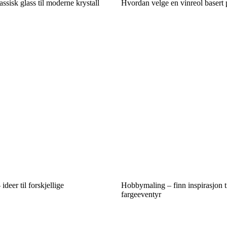
assisk glass til moderne krystall
Hvordan velge en vinreol basert p
deer til forskjellige
Hobbymaling – finn inspirasjon til
fargeeventyr