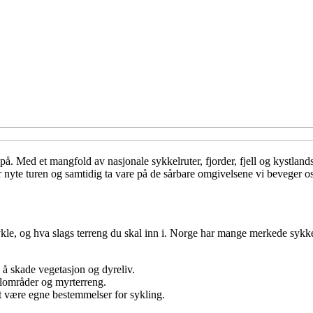
Med et mangfold av nasjonale sykkelruter, fjorder, fjell og kystlandskap
er nyte turen og samtidig ta vare på de sårbare omgivelsene vi beveger os
le, og hva slags terreng du skal inn i. Norge har mange merkede sykkel
en å skade vegetasjon og dyreliv.
ellområder og myrterreng.
t være egne bestemmelser for sykling.