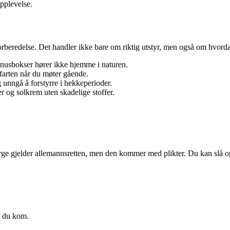
pplevelse.
t forberedelse. Det handler ikke bare om riktig utstyr, men også om hvor
snusbokser hører ikke hjemme i naturen.
farten når du møter gående.
g unngå å forstyrre i hekkeperioder.
r og solkrem uten skadelige stoffer.
Norge gjelder allemannsretten, men den kommer med plikter. Du kan slå op
da du kom.