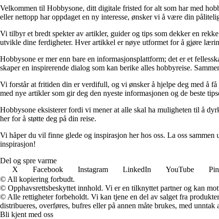
Velkommen til Hobbysone, ditt digitale fristed for alt som har med hobby
eller nettopp har oppdaget en ny interesse, ønsker vi å være din pålitelig
Vi tilbyr et bredt spekter av artikler, guider og tips som dekker en re
utvikle dine ferdigheter. Hver artikkel er nøye utformet for å gjøre læ
Hobbysone er mer enn bare en informasjonsplattform; det er et fellesska
skaper en inspirerende dialog som kan berike alles hobbyreise. Sammen
Vi forstår at fritiden din er verdifull, og vi ønsker å hjelpe deg med å 
med nye artikler som gir deg den nyeste informasjonen og de beste tip
Hobbysone eksisterer fordi vi mener at alle skal ha muligheten til å dyrke 
her for å støtte deg på din reise.
Vi håper du vil finne glede og inspirasjon her hos oss. La oss sammen u
inspirasjon!
Del og spre varme
X
Facebook
Instagram
LinkedIn
YouTube
Pin
© All kopiering forbudt.
© Opphavsrettsbeskyttet innhold. Vi er en tilknyttet partner og kan motta
© Alle rettigheter forbeholdt. Vi kan tjene en del av salget fra produk
distribueres, overføres, bufres eller på annen måte brukes, med unntak av
Bli kjent med oss