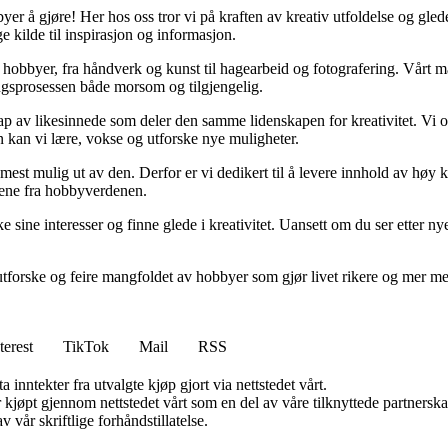
er å gjøre! Her hos oss tror vi på kraften av kreativ utfoldelse og gled
e kilde til inspirasjon og informasjon.
kke hobbyer, fra håndverk og kunst til hagearbeid og fotografering. Vårt
ringsprosessen både morsom og tilgjengelig.
p av likesinnede som deler den samme lidenskapen for kreativitet. Vi opp
 kan vi lære, vokse og utforske nye muligheter.
få mest mulig ut av den. Derfor er vi dedikert til å levere innhold av hø
sene fra hobbyverdenen.
sine interesser og finne glede i kreativitet. Uansett om du ser etter nye p
tforske og feire mangfoldet av hobbyer som gjør livet rikere og mer men
terest
TikTok
Mail
RSS
 inntekter fra utvalgte kjøp gjort via nettstedet vårt.
ter kjøpt gjennom nettstedet vårt som en del av våre tilknyttede partner
 vår skriftlige forhåndstillatelse.