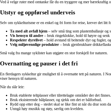
Ved å velge ruter med omtanke får du en tryggere og mer bærekraftig o
Utstyr og oppførsel underveis
Selv om sykkelturisme er en enkel og fri form for reise, krever det lit
Ta med alt avfall hjem
– selv små ting som plastemballasje og 
Vis hensyn til andre
– bruk ringeklokke, hold til høyre og senk 
Respekter dyrelivet
– hold avstand til beitende dyr og fugler, o
Velg miljøvennlige produkter
– bruk gjenbrukbare drikkeflaske
Små valg fra mange syklister kan utgjøre en stor forskjell for naturen.
Overnatting og pauser i det fri
En flerdagers sykkeltur gir mulighet til å overnatte tett på naturen. I 
viser hensyn til naturen.
Når du slår leir:
Bruk etablerte teltplasser eller tilrettelagte områder der det finnes.
Bruk eksisterende bålplasser, og sjekk om det er bålforbud.
Rydd opp etter deg – stedet skal se like fint ut når du drar som 
Unngå høy musikk og støy, særlig om kvelden.