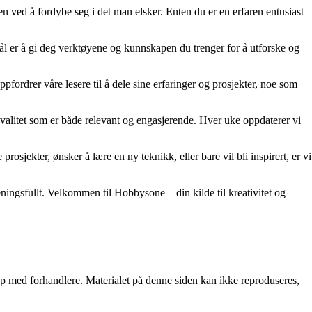
en ved å fordybe seg i det man elsker. Enten du er en erfaren entusiast
 mål er å gi deg verktøyene og kunnskapen du trenger for å utforske og
fordrer våre lesere til å dele sine erfaringer og prosjekter, noe som
y kvalitet som er både relevant og engasjerende. Hver uke oppdaterer vi
rosjekter, ønsker å lære en ny teknikk, eller bare vil bli inspirert, er vi
ingsfullt. Velkommen til Hobbysone – din kilde til kreativitet og
skap med forhandlere. Materialet på denne siden kan ikke reproduseres,