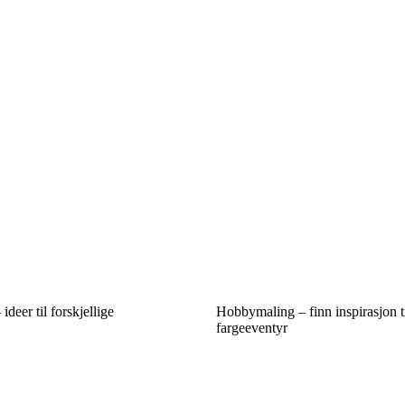
deer til forskjellige
Hobbymaling – finn inspirasjon til
fargeeventyr