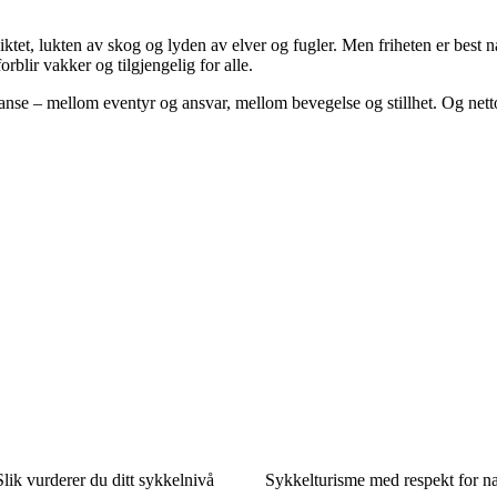
nsiktet, lukten av skog og lyden av elver og fugler. Men friheten er be
orblir vakker og tilgjengelig for alle.
nse – mellom eventyr og ansvar, mellom bevegelse og stillhet. Og netto
Slik vurderer du ditt sykkelnivå
Sykkelturisme med respekt for n