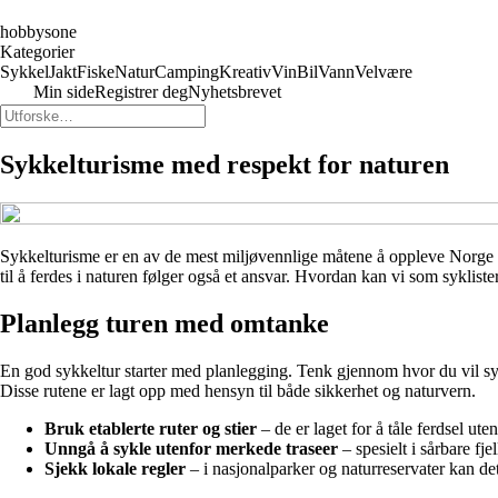
hobbysone
Kategorier
Sykkel
Jakt
Fiske
Natur
Camping
Kreativ
Vin
Bil
Vann
Velvære
Min side
Registrer deg
Nyhetsbrevet
Sykkelturisme med respekt for naturen
Sykkelturisme er en av de mest miljøvennlige måtene å oppleve Norge på. 
til å ferdes i naturen følger også et ansvar. Hvordan kan vi som syklist
Planlegg turen med omtanke
En god sykkeltur starter med planlegging. Tenk gjennom hvor du vil syk
Disse rutene er lagt opp med hensyn til både sikkerhet og naturvern.
Bruk etablerte ruter og stier
– de er laget for å tåle ferdsel ut
Unngå å sykle utenfor merkede traseer
– spesielt i sårbare fj
Sjekk lokale regler
– i nasjonalparker og naturreservater kan de