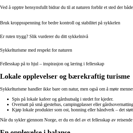
Ved å opptre hensynsfullt bidrar du til at naturen forblir et sted der bå
Bruk kroppsspenning for bedre kontroll og stabilitet på sykkelen
Er ruten trygg? Slik vurderer du ditt sykkelnivå
Sykkelturisme med respekt for naturen
Fellesskap på to hjul – inspirasjon og læring i fellesskap
Lokale opplevelser og bærekraftig turisme
Sykkelturisme handler ikke bare om natur, men også om å møte menneske
Spis på lokale kafeer og gårdsutsalg i stedet for kjeder.
Overnatt på små gjestehus, campingplasser eller gårdsovernatting
Kjøp lokale produkter som ost, honning eller håndverk – det støt
Når du sykler gjennom Norge, er du en del av et fellesskap av reisende
En opplevelse i balanse