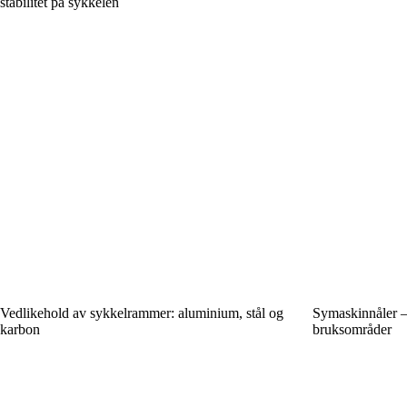
stabilitet på sykkelen
Vedlikehold av sykkelrammer: aluminium, stål og
Symaskinnåler – i
karbon
bruksområder