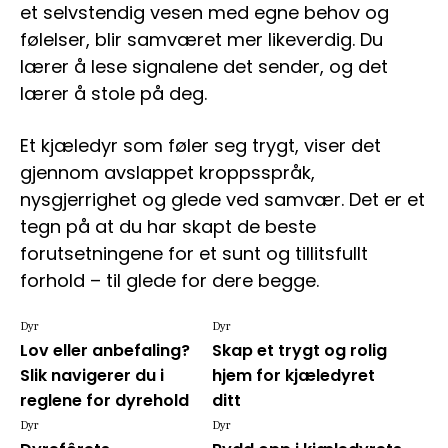
et selvstendig vesen med egne behov og
følelser, blir samværet mer likeverdig. Du
lærer å lese signalene det sender, og det
lærer å stole på deg.
Et kjæledyr som føler seg trygt, viser det
gjennom avslappet kroppsspråk,
nysgjerrighet og glede ved samvær. Det er et
tegn på at du har skapt de beste
forutsetningene for et sunt og tillitsfullt
forhold – til glede for dere begge.
Dyr
Dyr
Lov eller anbefaling?
Skap et trygt og rolig
Slik navigerer du i
hjem for kjæledyret
reglene for dyrehold
ditt
Dyr
Dyr