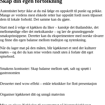
Skap din egen fortolkning
Autentisitet betyr ikke at du må følge en oppskrift til punkt og prikke.
Mange av verdens mest elskede retter har oppstått fordi noen tilpasset
dem til lokale forhold. Det samme kan du gjøre.
Start med å velge et kjøkken du liker – kanskje det thailandske, det
mellomøstlige eller det meksikanske – og lær de grunnleggende
smaksprinsippene. Deretter kan du eksperimentere med norske råvarer
og finne din egen balanse mellom tradisjon og nytenkning.
Når du lager mat på den måten, blir kjøkkenet et sted der kulturer
møtes – og der du kan reise verden rundt uten å forlate ditt eget
spisebord.
Smakens kontraster: Skap balanse mellom søtt, salt og sprøtt i
gastronomien
Desserter med wow-effekt – enkle teknikker for flott presentasjon
Organiser kjøkkenet ditt og unngå matsvinn