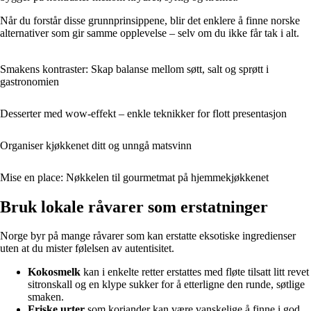
Når du forstår disse grunnprinsippene, blir det enklere å finne norske
alternativer som gir samme opplevelse – selv om du ikke får tak i alt.
Smakens kontraster: Skap balanse mellom søtt, salt og sprøtt i
gastronomien
Desserter med wow-effekt – enkle teknikker for flott presentasjon
Organiser kjøkkenet ditt og unngå matsvinn
Mise en place: Nøkkelen til gourmetmat på hjemmekjøkkenet
Bruk lokale råvarer som erstatninger
Norge byr på mange råvarer som kan erstatte eksotiske ingredienser
uten at du mister følelsen av autentisitet.
Kokosmelk
kan i enkelte retter erstattes med fløte tilsatt litt revet
sitronskall og en klype sukker for å etterligne den runde, søtlige
smaken.
Friske urter
som koriander kan være vanskelige å finne i god