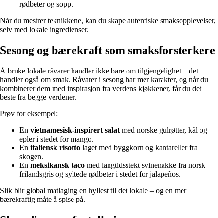
rødbeter og sopp.
Når du mestrer teknikkene, kan du skape autentiske smaksopplevelser,
selv med lokale ingredienser.
Sesong og bærekraft som smaksforsterkere
Å bruke lokale råvarer handler ikke bare om tilgjengelighet – det
handler også om smak. Råvarer i sesong har mer karakter, og når du
kombinerer dem med inspirasjon fra verdens kjøkkener, får du det
beste fra begge verdener.
Prøv for eksempel:
En
vietnamesisk-inspirert salat
med norske gulrøtter, kål og
epler i stedet for mango.
En
italiensk risotto
laget med byggkorn og kantareller fra
skogen.
En
meksikansk taco
med langtidsstekt svinenakke fra norsk
frilandsgris og syltede rødbeter i stedet for jalapeños.
Slik blir global matlaging en hyllest til det lokale – og en mer
bærekraftig måte å spise på.