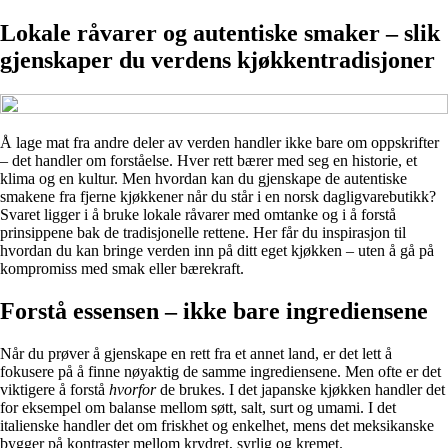
Lokale råvarer og autentiske smaker – slik
gjenskaper du verdens kjøkkentradisjoner
Å lage mat fra andre deler av verden handler ikke bare om oppskrifter
– det handler om forståelse. Hver rett bærer med seg en historie, et
klima og en kultur. Men hvordan kan du gjenskape de autentiske
smakene fra fjerne kjøkkener når du står i en norsk dagligvarebutikk?
Svaret ligger i å bruke lokale råvarer med omtanke og i å forstå
prinsippene bak de tradisjonelle rettene. Her får du inspirasjon til
hvordan du kan bringe verden inn på ditt eget kjøkken – uten å gå på
kompromiss med smak eller bærekraft.
Forstå essensen – ikke bare ingrediensene
Når du prøver å gjenskape en rett fra et annet land, er det lett å
fokusere på å finne nøyaktig de samme ingrediensene. Men ofte er det
viktigere å forstå
hvorfor
de brukes. I det japanske kjøkken handler det
for eksempel om balanse mellom søtt, salt, surt og umami. I det
italienske handler det om friskhet og enkelhet, mens det meksikanske
bygger på kontraster mellom krydret, syrlig og kremet.