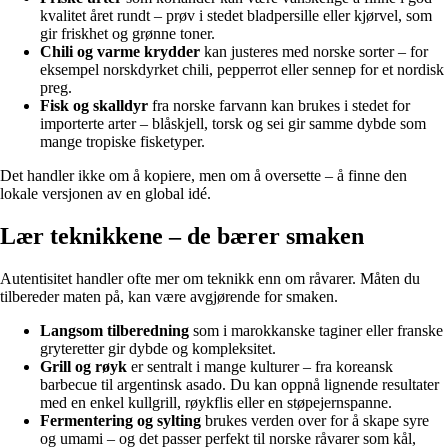
kvalitet året rundt – prøv i stedet bladpersille eller kjørvel, som
gir friskhet og grønne toner.
Chili og varme krydder
kan justeres med norske sorter – for
eksempel norskdyrket chili, pepperrot eller sennep for et nordisk
preg.
Fisk og skalldyr
fra norske farvann kan brukes i stedet for
importerte arter – blåskjell, torsk og sei gir samme dybde som
mange tropiske fisketyper.
Det handler ikke om å kopiere, men om å oversette – å finne den
lokale versjonen av en global idé.
Lær teknikkene – de bærer smaken
Autentisitet handler ofte mer om teknikk enn om råvarer. Måten du
tilbereder maten på, kan være avgjørende for smaken.
Langsom tilberedning
som i marokkanske taginer eller franske
gryteretter gir dybde og kompleksitet.
Grill og røyk
er sentralt i mange kulturer – fra koreansk
barbecue til argentinsk asado. Du kan oppnå lignende resultater
med en enkel kullgrill, røykflis eller en støpejernspanne.
Fermentering og sylting
brukes verden over for å skape syre
og umami – og det passer perfekt til norske råvarer som kål,