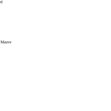
ed
c Mauve