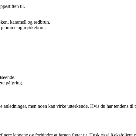
pestiften til.
ken, karamell og rødbrun.
d, plomme og mørkebrun.
utseende.
re påføring.
elle anledninger, men noen kan virke uttørkende. Hvis du har tendens til
definere leppene og forhindre at fargen flyter ut. Husk også å eksfoliere 