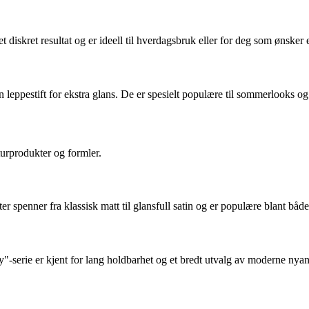
 diskret resultat og er ideell til hverdagsbruk eller for deg som ønsker e
n leppestift for ekstra glans. De er spesielt populære til sommerlooks og
turprodukter og formler.
er spenner fra klassisk matt til glansfull satin og er populære blant båd
y"-serie er kjent for lang holdbarhet og et bredt utvalg av moderne nyan