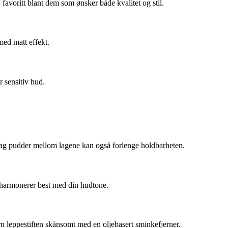
favoritt blant dem som ønsker både kvalitet og stil.
med matt effekt.
r sensitiv hud.
ett lag pudder mellom lagene kan også forlenge holdbarheten.
m harmonerer best med din hudtone.
n leppestiften skånsomt med en oljebasert sminkefjerner.