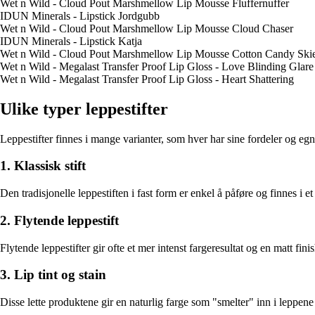
Wet n Wild - Cloud Pout Marshmellow Lip Mousse Fluffernuffer
IDUN Minerals - Lipstick Jordgubb
Wet n Wild - Cloud Pout Marshmellow Lip Mousse Cloud Chaser
IDUN Minerals - Lipstick Katja
Wet n Wild - Cloud Pout Marshmellow Lip Mousse Cotton Candy Ski
Wet n Wild - Megalast Transfer Proof Lip Gloss - Love Blinding Glare
Wet n Wild - Megalast Transfer Proof Lip Gloss - Heart Shattering
Ulike typer leppestifter
Leppestifter finnes i mange varianter, som hver har sine fordeler og egn
1. Klassisk stift
Den tradisjonelle leppestiften i fast form er enkel å påføre og finnes i et
2. Flytende leppestift
Flytende leppestifter gir ofte et mer intenst fargeresultat og en matt fini
3. Lip tint og stain
Disse lette produktene gir en naturlig farge som "smelter" inn i leppene 