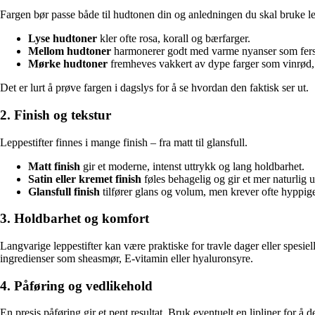
Fargen bør passe både til hudtonen din og anledningen du skal bruke lep
Lyse hudtoner
kler ofte rosa, korall og bærfarger.
Mellom hudtoner
harmonerer godt med varme nyanser som fers
Mørke hudtoner
fremheves vakkert av dype farger som vinrø
Det er lurt å prøve fargen i dagslys for å se hvordan den faktisk ser ut.
2. Finish og tekstur
Leppestifter finnes i mange finish – fra matt til glansfull.
Matt finish
gir et moderne, intenst uttrykk og lang holdbarhet.
Satin eller kremet finish
føles behagelig og gir et mer naturlig 
Glansfull finish
tilfører glans og volum, men krever ofte hyppige
3. Holdbarhet og komfort
Langvarige leppestifter kan være praktiske for travle dager eller spesi
ingredienser som sheasmør, E-vitamin eller hyaluronsyre.
4. Påføring og vedlikehold
En presis påføring gir et pent resultat. Bruk eventuelt en lipliner for å 