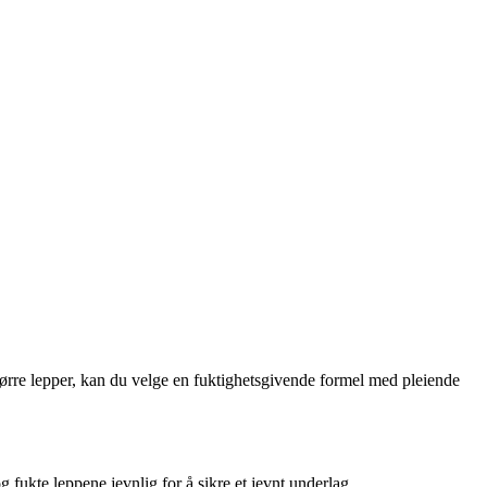
 tørre lepper, kan du velge en fuktighetsgivende formel med pleiende
og fukte leppene jevnlig for å sikre et jevnt underlag.