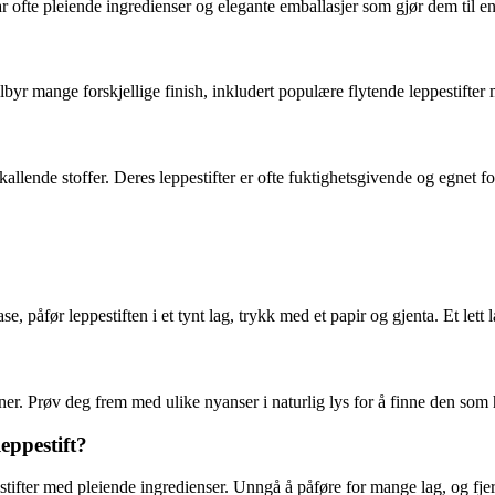
 ofte pleiende ingredienser og elegante emballasjer som gjør dem til en 
byr mange forskjellige finish, inkludert populære flytende leppestifter 
llende stoffer. Deres leppestifter er ofte fuktighetsgivende og egnet fo
ase, påfør leppestiften i et tynt lag, trykk med et papir og gjenta. Et l
ner. Prøv deg frem med ulike nyanser i naturlig lys for å finne den so
eppestift?
ifter med pleiende ingredienser. Unngå å påføre for mange lag, og fjer