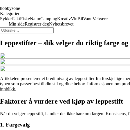
hobbysone
Kategorier
Sykkel
Jakt
Fiske
Natur
Camping
Kreativ
Vin
Bil
Vann
Velvære
Min side
Registrer deg
Nyhetsbrevet
Leppestifter – slik velger du riktig farge og 
Artikkelen presenterer et bredt utvalg av leppestifter fra forskjellige me
typen som passer best til din stil og dine behov. Informasjonen om produ
innblikk.
Faktorer å vurdere ved kjøp av leppestift
Når du velger leppestift, handler det ikke bare om fargen. Konsistens, fi
1. Fargevalg