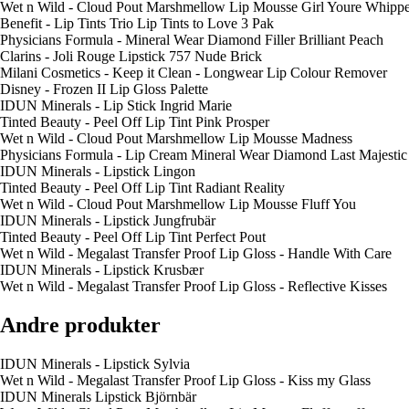
Wet n Wild - Cloud Pout Marshmellow Lip Mousse Girl Youre Whipp
Benefit - Lip Tints Trio Lip Tints to Love 3 Pak
Physicians Formula - Mineral Wear Diamond Filler Brilliant Peach
Clarins - Joli Rouge Lipstick 757 Nude Brick
Milani Cosmetics - Keep it Clean - Longwear Lip Colour Remover
Disney - Frozen II Lip Gloss Palette
IDUN Minerals - Lip Stick Ingrid Marie
Tinted Beauty - Peel Off Lip Tint Pink Prosper
Wet n Wild - Cloud Pout Marshmellow Lip Mousse Madness
Physicians Formula - Lip Cream Mineral Wear Diamond Last Majesti
IDUN Minerals - Lipstick Lingon
Tinted Beauty - Peel Off Lip Tint Radiant Reality
Wet n Wild - Cloud Pout Marshmellow Lip Mousse Fluff You
IDUN Minerals - Lipstick Jungfrubär
Tinted Beauty - Peel Off Lip Tint Perfect Pout
Wet n Wild - Megalast Transfer Proof Lip Gloss - Handle With Care
IDUN Minerals - Lipstick Krusbær
Wet n Wild - Megalast Transfer Proof Lip Gloss - Reflective Kisses
Andre produkter
IDUN Minerals - Lipstick Sylvia
Wet n Wild - Megalast Transfer Proof Lip Gloss - Kiss my Glass
IDUN Minerals Lipstick Björnbär