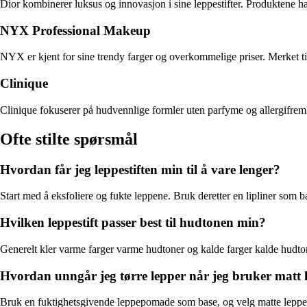
Dior kombinerer luksus og innovasjon i sine leppestifter. Produktene har
NYX Professional Makeup
NYX er kjent for sine trendy farger og overkommelige priser. Merket til
Clinique
Clinique fokuserer på hudvennlige formler uten parfyme og allergifremka
Ofte stilte spørsmål
Hvordan får jeg leppestiften min til å vare lenger?
Start med å eksfoliere og fukte leppene. Bruk deretter en lipliner som b
Hvilken leppestift passer best til hudtonen min?
Generelt kler varme farger varme hudtoner og kalde farger kalde hudto
Hvordan unngår jeg tørre lepper når jeg bruker matt l
Bruk en fuktighetsgivende leppepomade som base, og velg matte leppest