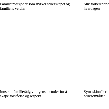
Familietradisjoner som styrker fellesskapet og
Slik forbereder d
familiens verdier
hverdagen
Innsikt i familierådgivningens metoder for å
Symaskinnåler – i
skape forståelse og respekt
bruksområder