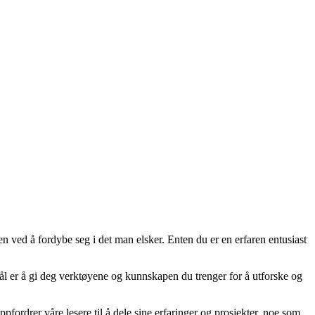
en ved å fordybe seg i det man elsker. Enten du er en erfaren entusiast
 mål er å gi deg verktøyene og kunnskapen du trenger for å utforske og
fordrer våre lesere til å dele sine erfaringer og prosjekter, noe som