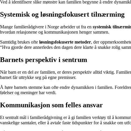
Ved å identifisere slike mønstre kan familien begynne å endre dynamikk
Systemisk og løsningsfokusert tilnærming
Mange familierådgivere i Norge arbeider ut fra en
systemisk tilnærmi
hvordan relasjonene og kommunikasjonen henger sammen.
Samtidig brukes ofte
løsningsfokuserte metoder
, der oppmerksomheten
“Hva gjorde dere annerledes den dagen dere klarte å snakke rolig samme
Barnets perspektiv i sentrum
Når barn er en del av familien, er deres perspektiv alltid viktig. Famili
barnet får uttrykke seg på egne premisser.
Å høre barnets stemme kan ofte endre dynamikken i familien. Foreldrene 
følelser og meninger har verdi.
Kommunikasjon som felles ansvar
Et sentralt mål i familierådgivning er å gi familien verktøy til å kommun
vanskelige samtaler, eller å avtale faste tidspunkter for å snakke om utf