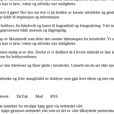
 kan vi lære, vokse og utforske nye muligheter.
er å gjøre! Her hos oss tror vi på kraften av kreativ utfoldelse og gled
e kilde til inspirasjon og informasjon.
kke hobbyer, fra håndverk og kunst til hagearbeid og fotografering. Vårt
ringsprosessen både morsom og tilgjengelig.
p av likesinnede som deler den samme lidenskapen for kreativitet. Vi opp
 kan vi lære, vokse og utforske nye muligheter.
få mest mulig ut av den. Derfor er vi dedikert til å levere innhold av hø
sene fra hobbyverdenen.
sine interesser og finne glede i kreativitet. Uansett om du ser etter nye p
tforske og feire mangfoldet av hobbyer som gjør livet rikere og mer men
terest
TikTok
Mail
RSS
 inntekter fra utvalgte kjøp gjort via nettstedet vårt.
ter kjøpt gjennom nettstedet vårt som en del av våre tilknyttede partner