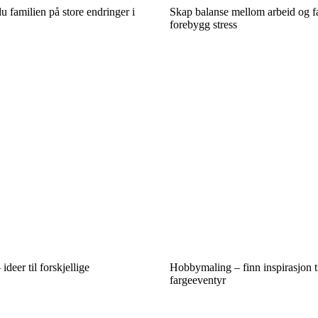
u familien på store endringer i
Skap balanse mellom arbeid og fa
forebygg stress
deer til forskjellige
Hobbymaling – finn inspirasjon til
fargeeventyr