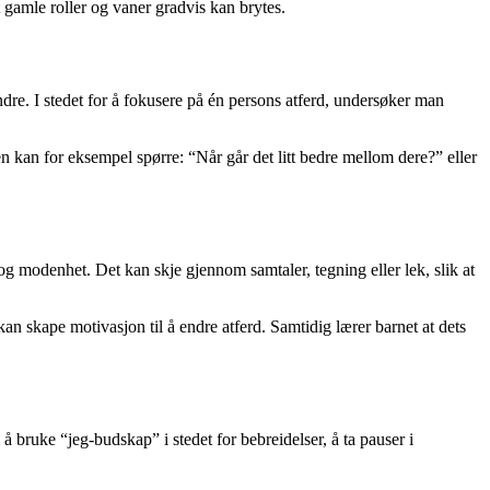
 gamle roller og vaner gradvis kan brytes.
ndre. I stedet for å fokusere på én persons atferd, undersøker man
 kan for eksempel spørre: “Når går det litt bedre mellom dere?” eller
r og modenhet. Det kan skje gjennom samtaler, tegning eller lek, slik at
an skape motivasjon til å endre atferd. Samtidig lærer barnet at dets
å bruke “jeg-budskap” i stedet for bebreidelser, å ta pauser i