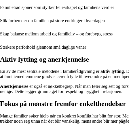
Familietradisjoner som styrker fellesskapet og familiens verdier
Slik forbereder du familien på store endringer i hverdagen
Skap balanse mellom arbeid og familieliv – og forebygg stress
Sterkere parforhold gjennom små daglige vaner
Aktiv lytting og anerkjennelse
En av de mest sentrale metodene i familierådgivning er
aktiv lytting
. 
at familiemedlemmene gradvis lærer å lytte til hverandre på en mer åp
Anerkjennelse
er også et nøkkelbegrep. Når man føler seg sett og forst
uenige. Dette legger grunnlaget for respekt og trygghet i relasjonen.
Fokus på mønstre fremfor enkelthendelser
Mange familier søker hjelp når en konkret konflikt har blitt for stor. 
trekker noen seg unna når det blir vanskelig, mens andre blir mer pågåen