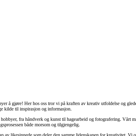
er å gjøre! Her hos oss tror vi på kraften av kreativ utfoldelse og gled
e kilde til inspirasjon og informasjon.
kke hobbyer, fra håndverk og kunst til hagearbeid og fotografering. Vårt
ringsprosessen både morsom og tilgjengelig.
p av likesinnede som deler den samme lidenskapen for kreativitet. Vi opp