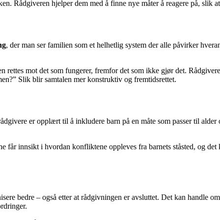
en. Rådgiveren hjelper dem med å finne nye måter å reagere på, slik at
ng
, der man ser familien som et helhetlig system der alle påvirker hvera
 rettes mot det som fungerer, fremfor det som ikke gjør det. Rådgiveren
n?” Slik blir samtalen mer konstruktiv og fremtidsrettet.
erådgivere er opplært til å inkludere barn på en måte som passer til alde
får innsikt i hvordan konfliktene oppleves fra barnets ståsted, og det k
isere bedre – også etter at rådgivningen er avsluttet. Det kan handle om 
ordringer.