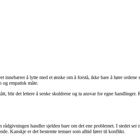
Det innebærer å lytte med et ønske om å forstå, ikke bare å høre ordene s
en og empatisk måte.
ått, blir det lettere å senke skuldrene og ta ansvar for egne handlinger.
Men rådgivningen handler sjelden bare om det ene problemet. I stedet se
de. Kanskje er det bestemte temaer som alltid fører til konflikt.