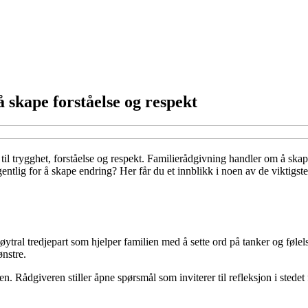
å skape forståelse og respekt
e til trygghet, forståelse og respekt. Familierådgivning handler om å s
entlig for å skape endring? Her får du et innblikk i noen av de viktigs
tral tredjepart som hjelper familien med å sette ord på tanker og følel
nstre.
nen. Rådgiveren stiller åpne spørsmål som inviterer til refleksjon i stede