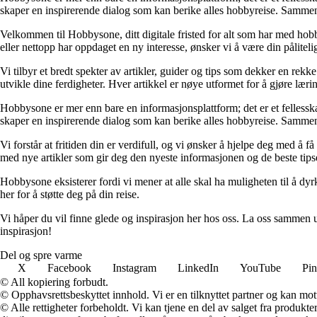
skaper en inspirerende dialog som kan berike alles hobbyreise. Sammen
Velkommen til Hobbysone, ditt digitale fristed for alt som har med hobby
eller nettopp har oppdaget en ny interesse, ønsker vi å være din pålitelig
Vi tilbyr et bredt spekter av artikler, guider og tips som dekker en re
utvikle dine ferdigheter. Hver artikkel er nøye utformet for å gjøre læ
Hobbysone er mer enn bare en informasjonsplattform; det er et fellesska
skaper en inspirerende dialog som kan berike alles hobbyreise. Sammen
Vi forstår at fritiden din er verdifull, og vi ønsker å hjelpe deg med å 
med nye artikler som gir deg den nyeste informasjonen og de beste tip
Hobbysone eksisterer fordi vi mener at alle skal ha muligheten til å dyrke 
her for å støtte deg på din reise.
Vi håper du vil finne glede og inspirasjon her hos oss. La oss sammen u
inspirasjon!
Del og spre varme
X
Facebook
Instagram
LinkedIn
YouTube
Pin
© All kopiering forbudt.
© Opphavsrettsbeskyttet innhold. Vi er en tilknyttet partner og kan motta
© Alle rettigheter forbeholdt. Vi kan tjene en del av salget fra produk