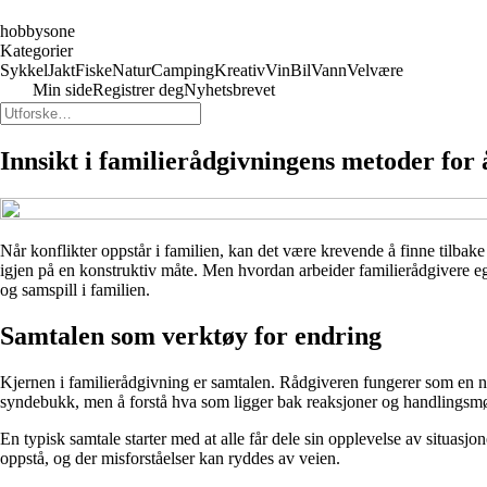
hobbysone
Kategorier
Sykkel
Jakt
Fiske
Natur
Camping
Kreativ
Vin
Bil
Vann
Velvære
Min side
Registrer deg
Nyhetsbrevet
Innsikt i familierådgivningens metoder for 
Når konflikter oppstår i familien, kan det være krevende å finne tilbak
igjen på en konstruktiv måte. Men hvordan arbeider familierådgivere eg
og samspill i familien.
Samtalen som verktøy for endring
Kjernen i familierådgivning er samtalen. Rådgiveren fungerer som en nøy
syndebukk, men å forstå hva som ligger bak reaksjoner og handlingsmø
En typisk samtale starter med at alle får dele sin opplevelse av situasjo
oppstå, og der misforståelser kan ryddes av veien.