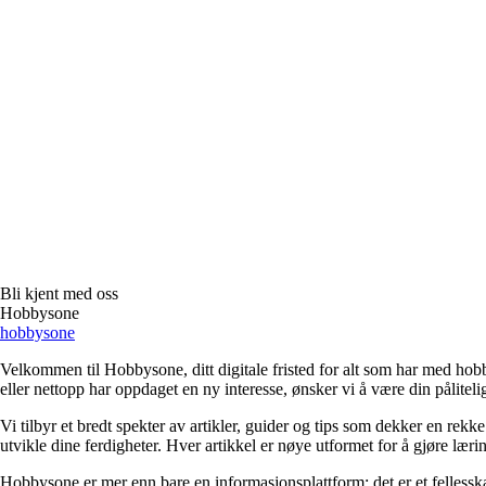
Bli kjent med oss
Hobbysone
hobbysone
Velkommen til Hobbysone, ditt digitale fristed for alt som har med hobby
eller nettopp har oppdaget en ny interesse, ønsker vi å være din pålitelig
Vi tilbyr et bredt spekter av artikler, guider og tips som dekker en re
utvikle dine ferdigheter. Hver artikkel er nøye utformet for å gjøre læ
Hobbysone er mer enn bare en informasjonsplattform; det er et fellesska