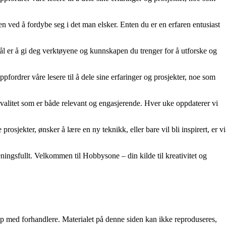
en ved å fordybe seg i det man elsker. Enten du er en erfaren entusiast
 mål er å gi deg verktøyene og kunnskapen du trenger for å utforske og
fordrer våre lesere til å dele sine erfaringer og prosjekter, noe som
y kvalitet som er både relevant og engasjerende. Hver uke oppdaterer vi
rosjekter, ønsker å lære en ny teknikk, eller bare vil bli inspirert, er vi
ingsfullt. Velkommen til Hobbysone – din kilde til kreativitet og
skap med forhandlere. Materialet på denne siden kan ikke reproduseres,