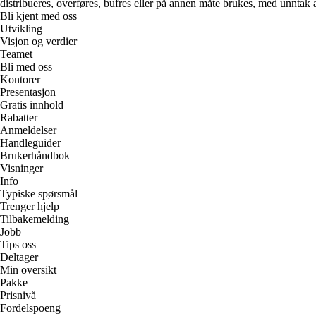
distribueres, overføres, bufres eller på annen måte brukes, med unntak av
Bli kjent med oss
Utvikling
Visjon og verdier
Teamet
Bli med oss
Kontorer
Presentasjon
Gratis innhold
Rabatter
Anmeldelser
Handleguider
Brukerhåndbok
Visninger
Info
Typiske spørsmål
Trenger hjelp
Tilbakemelding
Jobb
Tips oss
Deltager
Min oversikt
Pakke
Prisnivå
Fordelspoeng