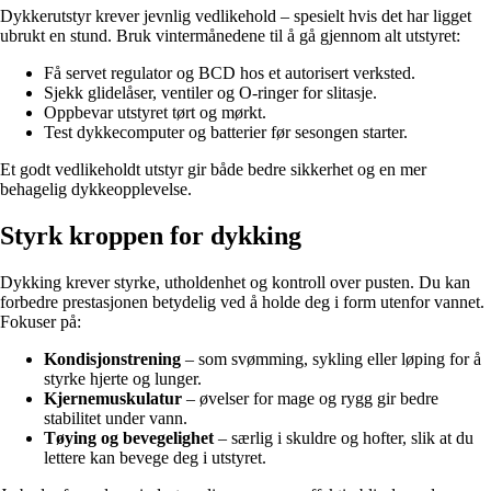
Dykkerutstyr krever jevnlig vedlikehold – spesielt hvis det har ligget
ubrukt en stund. Bruk vintermånedene til å gå gjennom alt utstyret:
Få servet regulator og BCD hos et autorisert verksted.
Sjekk glidelåser, ventiler og O-ringer for slitasje.
Oppbevar utstyret tørt og mørkt.
Test dykkecomputer og batterier før sesongen starter.
Et godt vedlikeholdt utstyr gir både bedre sikkerhet og en mer
behagelig dykkeopplevelse.
Styrk kroppen for dykking
Dykking krever styrke, utholdenhet og kontroll over pusten. Du kan
forbedre prestasjonen betydelig ved å holde deg i form utenfor vannet.
Fokuser på:
Kondisjonstrening
– som svømming, sykling eller løping for å
styrke hjerte og lunger.
Kjernemuskulatur
– øvelser for mage og rygg gir bedre
stabilitet under vann.
Tøying og bevegelighet
– særlig i skuldre og hofter, slik at du
lettere kan bevege deg i utstyret.