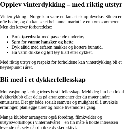
Opplev vinterdykking – med riktig utstyr
Vinterdykking i Norge kan være en fantastisk opplevelse. Sikten er
ofte bedre, og du kan se et helt annet marint liv enn om sommeren.
Men det krever forberedelse:
Bruk
tørrdrakt
med passende undertøy.
Sørg for
varme hansker og hette
.
Dyk alltid med erfaren makker og kortere bunntid.
Ha varm drikke og tørt tøy klart etter dykket.
Med riktig utstyr og respekt for forholdene kan vinterdykking bli et
høydepunkt i året.
Bli med i et dykkerfellesskap
Motivasjon og læring trives best i fellesskap. Meld deg inn i en lokal
dykkerklubb eller delta på arrangementer der du møter andre
entusiaster. Det gir både sosialt samvær og mulighet til å utveksle
erfaringer, planlegge turer og holde hverandre i gang.
Mange klubber arrangerer også foredrag, filmkvelder og
utstyrsworkshops i vinterhalvåret – en fin måte å holde interessen
levende på, selv når du ikke dykker aktivt.