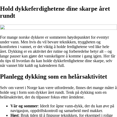
Hold dykkeferdighetene dine skarpe året
rundt
For mange norske dykkere er sommeren høydepunktet for eventyr
under vann. Men hvis du vil bevare teknikken, tryggheten og
komforten i vannet, er det viktig å holde ferdighetene ved like hele
året. Dykking er en aktivitet der rutine og forberedelse betyr alt – og
lange pauser kan gjøre det vanskeligere å komme i gang igjen. Her får
du tips til hvordan du kan holde dykkeferdighetene dine skarpe, selv
når vannet blir kaldt og kalenderen full.
Planlegg dykking som en helårsaktivitet
Selv om været i Norge kan være utfordrende, finnes det mange måter å
holde seg i form som dykker året rundt. Tenk på dykking som en
helårsaktivitet, der du tilpasser fokus etter årstidene.
Vår og sommer
: Ideelt for åpne vann-dykk, der du kan øve på
navigasjon, oppdriftskontroll og samarbeid med makker.
Høst
: Bruk tiden til å finpusse teknikken, for eksempel i rolige