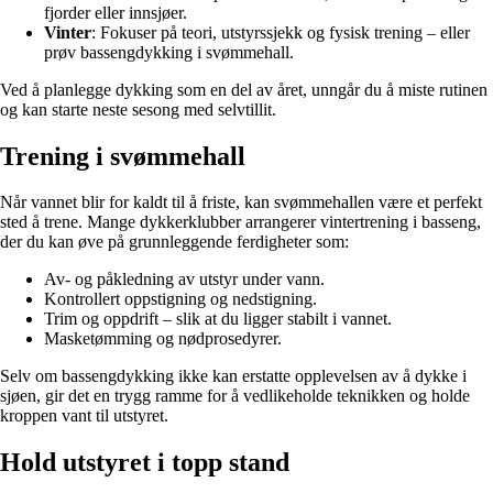
fjorder eller innsjøer.
Vinter
: Fokuser på teori, utstyrssjekk og fysisk trening – eller
prøv bassengdykking i svømmehall.
Ved å planlegge dykking som en del av året, unngår du å miste rutinen
og kan starte neste sesong med selvtillit.
Trening i svømmehall
Når vannet blir for kaldt til å friste, kan svømmehallen være et perfekt
sted å trene. Mange dykkerklubber arrangerer vintertrening i basseng,
der du kan øve på grunnleggende ferdigheter som:
Av- og påkledning av utstyr under vann.
Kontrollert oppstigning og nedstigning.
Trim og oppdrift – slik at du ligger stabilt i vannet.
Masketømming og nødprosedyrer.
Selv om bassengdykking ikke kan erstatte opplevelsen av å dykke i
sjøen, gir det en trygg ramme for å vedlikeholde teknikken og holde
kroppen vant til utstyret.
Hold utstyret i topp stand