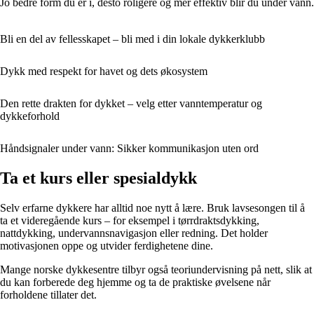
Jo bedre form du er i, desto roligere og mer effektiv blir du under vann.
Bli en del av fellesskapet – bli med i din lokale dykkerklubb
Dykk med respekt for havet og dets økosystem
Den rette drakten for dykket – velg etter vanntemperatur og
dykkeforhold
Håndsignaler under vann: Sikker kommunikasjon uten ord
Ta et kurs eller spesialdykk
Selv erfarne dykkere har alltid noe nytt å lære. Bruk lavsesongen til å
ta et videregående kurs – for eksempel i tørrdraktsdykking,
nattdykking, undervannsnavigasjon eller redning. Det holder
motivasjonen oppe og utvider ferdighetene dine.
Mange norske dykkesentre tilbyr også teoriundervisning på nett, slik at
du kan forberede deg hjemme og ta de praktiske øvelsene når
forholdene tillater det.