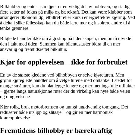
Bilklubber og entusiastmiljøer er en viktig del av hobbyen, og stadig
flere setter nå fokus på miljø og bærekraft. Det kan være klubber som
arrangerer økonomiløp, elbiltreff eller kurs i energieffektiv kjøring. Ved
å delta i slike fellesskap kan du både lære mer og inspirere andre til å
tenke grønnere.
Bilglede handler ikke om å gi slipp på lidenskapen, men om å utvikle
den i takt med tiden. Sammen kan bilentusiaster bidra til en mer
ansvarlig og fremtidsrettet bilkultur.
Kjør for opplevelsen – ikke for forbruket
En av de største gledene ved bilhobbyen er selve kjøreturen. Men
grønn kjøreglede handler om å velge turene med omtanke. I stedet for
mange småturer, kan du planlegge lengre og mer meningsfulle utflukter
– gjerne langs naturskjønne ruter der du virkelig kan nyte både veien
og omgivelsene.
Kjør rolig, bruk motorbremsen og unngå unødvendig tomgang. Det
reduserer både utslipp og slitasje – og gir en mer harmonisk
kjøreopplevelse.
Fremtidens bilhobby er bærekraftig