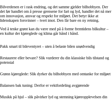
Bilverdenen er i rask endring, og det samme gjelder bilhobbyen. Der
det før handlet om å presse grensene for fart og lyd, handler det nå mer
om innovasjon, ansvar og respekt for miljøet. Det betyr ikke at
lidenskapen forsvinner – tvert imot. Den får bare en ny retning.
Ved å tenke grønt kan du være med på å forme fremtidens bilkultur –
en kultur der kjøreglede og klima går hånd i hånd.
Pakk smart til bileventyret – uten å belaste bilen unødvendig
Restaurere eller bevare? Slik vurderer du din klassiske bils tilstand og
potensial
Grønn kjøreglede: Slik dyrker du bilhobbyen med omtanke for miljøet
Balansen bak tuning: Derfor er vektfordeling avgjørende
Musikk på hjul – slik påvirker lyd og stemning kjøreopplevelsen din