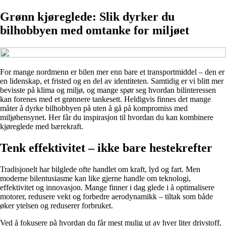
Grønn kjøreglede: Slik dyrker du
bilhobbyen med omtanke for miljøet
For mange nordmenn er bilen mer enn bare et transportmiddel – den er
en lidenskap, et fristed og en del av identiteten. Samtidig er vi blitt mer
bevisste på klima og miljø, og mange spør seg hvordan bilinteressen
kan forenes med et grønnere tankesett. Heldigvis finnes det mange
måter å dyrke bilhobbyen på uten å gå på kompromiss med
miljøhensynet. Her får du inspirasjon til hvordan du kan kombinere
kjøreglede med bærekraft.
Tenk effektivitet – ikke bare hestekrefter
Tradisjonelt har bilglede ofte handlet om kraft, lyd og fart. Men
moderne bilentusiasme kan like gjerne handle om teknologi,
effektivitet og innovasjon. Mange finner i dag glede i å optimalisere
motorer, redusere vekt og forbedre aerodynamikk – tiltak som både
øker ytelsen og reduserer forbruket.
Ved å fokusere på hvordan du får mest mulig ut av hver liter drivstoff,