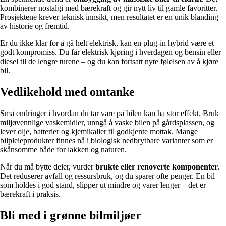
kombinerer nostalgi med bærekraft og gir nytt liv til gamle favoritter.
Prosjektene krever teknisk innsikt, men resultatet er en unik blanding
av historie og fremtid.
Er du ikke klar for å gå helt elektrisk, kan en plug-in hybrid være et
godt kompromiss. Du får elektrisk kjøring i hverdagen og bensin eller
diesel til de lengre turene – og du kan fortsatt nyte følelsen av å kjøre
bil.
Vedlikehold med omtanke
Små endringer i hvordan du tar vare på bilen kan ha stor effekt. Bruk
miljøvennlige vaskemidler, unngå å vaske bilen på gårdsplassen, og
lever olje, batterier og kjemikalier til godkjente mottak. Mange
bilpleieprodukter finnes nå i biologisk nedbrytbare varianter som er
skånsomme både for lakken og naturen.
Når du må bytte deler, vurder
brukte eller renoverte komponenter
.
Det reduserer avfall og ressursbruk, og du sparer ofte penger. En bil
som holdes i god stand, slipper ut mindre og varer lenger – det er
bærekraft i praksis.
Bli med i grønne bilmiljøer