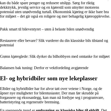
kan du både spare penger og redusere utslipp. Sørg for riktig
dekktrykk, jevnlig service og en kjørestil som utnytter motorens
potensial uten unødvendig turtall. Økonomisk kjøring er ikke bare bra
for miljøet – det gir også en roligere og mer behagelig kjøreopplevelse.
Pakk smart til bileventyret – uten å belaste bilen unødvendig
Restaurere eller bevare? Slik vurderer du din klassiske bils tilstand og
potensial
Grønn kjøreglede: Slik dyrker du bilhobbyen med omtanke for miljøet
Balansen bak tuning: Derfor er vektfordeling avgjørende
El- og hybridbiler som nye lekeplasser
Elbiler og hybridbiler har for alvor tatt over veiene i Norge, og de
åpner nye muligheter for bilentusiaster. Der man før skrudde på
forgassere og eksosanlegg, kan man nå fordype seg i programvare,
batteristyring og regenerativ bremsing.
En spennende trend er
ombygging av klassiske biler til eldrift
. Det