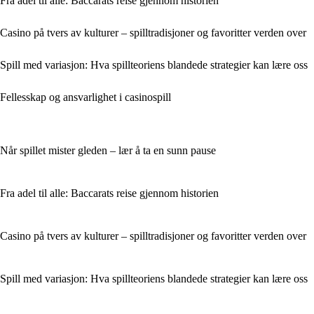
Fra adel til alle: Baccarats reise gjennom historien
Casino på tvers av kulturer – spilltradisjoner og favoritter verden over
Spill med variasjon: Hva spillteoriens blandede strategier kan lære oss
Fellesskap og ansvarlighet i casinospill
Når spillet mister gleden – lær å ta en sunn pause
Fra adel til alle: Baccarats reise gjennom historien
Casino på tvers av kulturer – spilltradisjoner og favoritter verden over
Spill med variasjon: Hva spillteoriens blandede strategier kan lære oss