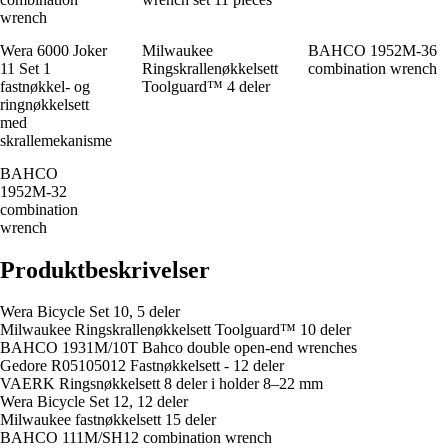
wrench
Wera 6000 Joker
Milwaukee
BAHCO 1952M-36
11 Set 1
Ringskrallenøkkelsett
combination wrench
fastnøkkel- og
Toolguard™ 4 deler
ringnøkkelsett
med
skrallemekanisme
BAHCO
1952M-32
combination
wrench
Produktbeskrivelser
Wera Bicycle Set 10, 5 deler
Milwaukee Ringskrallenøkkelsett Toolguard™ 10 deler
BAHCO 1931M/10T Bahco double open-end wrenches
Gedore R05105012 Fastnøkkelsett - 12 deler
VAERK Ringsnøkkelsett 8 deler i holder 8–22 mm
Wera Bicycle Set 12, 12 deler
Milwaukee fastnøkkelsett 15 deler
BAHCO 111M/SH12 combination wrench