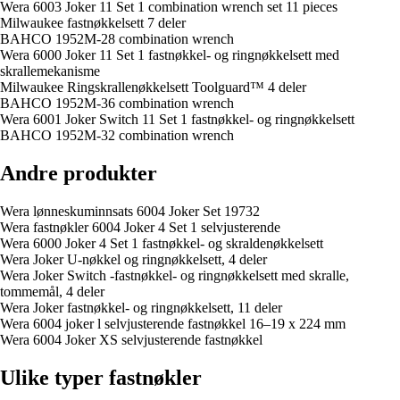
Wera 6003 Joker 11 Set 1 combination wrench set 11 pieces
Milwaukee fastnøkkelsett 7 deler
BAHCO 1952M-28 combination wrench
Wera 6000 Joker 11 Set 1 fastnøkkel- og ringnøkkelsett med
skrallemekanisme
Milwaukee Ringskrallenøkkelsett Toolguard™ 4 deler
BAHCO 1952M-36 combination wrench
Wera 6001 Joker Switch 11 Set 1 fastnøkkel- og ringnøkkelsett
BAHCO 1952M-32 combination wrench
Andre produkter
Wera lønneskuminnsats 6004 Joker Set 19732
Wera fastnøkler 6004 Joker 4 Set 1 selvjusterende
Wera 6000 Joker 4 Set 1 fastnøkkel- og skraldenøkkelsett
Wera Joker U-nøkkel og ringnøkkelsett, 4 deler
Wera Joker Switch -fastnøkkel- og ringnøkkelsett med skralle,
tommemål, 4 deler
Wera Joker fastnøkkel- og ringnøkkelsett, 11 deler
Wera 6004 joker l selvjusterende fastnøkkel 16–19 x 224 mm
Wera 6004 Joker XS selvjusterende fastnøkkel
Ulike typer fastnøkler