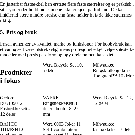
En justerbar fastnøkkel kan erstatte flere faste størrelser og er praktisk i
situasjoner der boltdimensjonene ikke er kjent på forhånd. De kan
imidlertid være mindre presise enn faste nøkler hvis de ikke strammes
riktig.
5. Pris og bruk
Prisen avhenger av kvalitet, merke og funksjoner. For hobbybruk kan
et vanlig sett være tilstrekkelig, mens profesjonelle bør velge slitesterke
modeller med presis passform og høy dreiemomentkapasitet.
Wera Bicycle Set 10,
Milwaukee
5 deler
Ringskrallenøkkelsett
Produkter
Toolguard™ 10 deler
i fokus
Gedore
VAERK
Wera Bicycle Set 12,
R05105012
Ringsnøkkelsett 8
12 deler
Fastnøkkelsett -
deler i holder 8–22
12 deler
mm
BAHCO
Wera 6003 Joker 11
Milwaukee
111M/SH12
Set 1 combination
fastnøkkelsett 7 deler
combination
wrench set 11 pieces