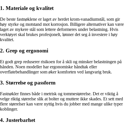
1. Materiale og kvalitet
De beste fastnøklene er laget av herdet krom-vanadiumstål, som gir
høy styrke og motstand mot korrosjon. Billigere alternativer kan være
laget av mykere stål som lettere deformeres under belastning. Hvis
verktøyet skal brukes profesjonelt, lønner det seg å investere i høy
kvalitet.
2. Grep og ergonomi
Et godt grep reduserer risikoen for å skli og minsker belastningen på
hånden. Noen modeller har ergonomiske håndtak eller
overflatebehandlinger som øker komforten ved langvarig bruk.
3. Størrelse og passform
Fastnøkler finnes både i metrisk og tommestørrelse. Det er viktig å
velge riktig størrelse slik at bolter og muttere ikke skades. Et sett med
flere størrelser kan være nyttig hvis du jobber med mange ulike typer
koblinger.
4. Justerbarhet