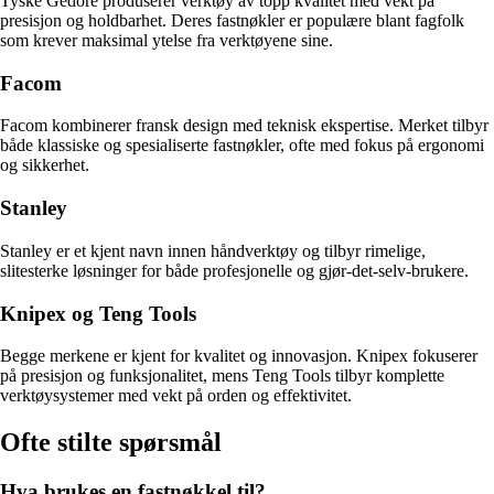
Tyske Gedore produserer verktøy av topp kvalitet med vekt på
presisjon og holdbarhet. Deres fastnøkler er populære blant fagfolk
som krever maksimal ytelse fra verktøyene sine.
Facom
Facom kombinerer fransk design med teknisk ekspertise. Merket tilbyr
både klassiske og spesialiserte fastnøkler, ofte med fokus på ergonomi
og sikkerhet.
Stanley
Stanley er et kjent navn innen håndverktøy og tilbyr rimelige,
slitesterke løsninger for både profesjonelle og gjør-det-selv-brukere.
Knipex og Teng Tools
Begge merkene er kjent for kvalitet og innovasjon. Knipex fokuserer
på presisjon og funksjonalitet, mens Teng Tools tilbyr komplette
verktøysystemer med vekt på orden og effektivitet.
Ofte stilte spørsmål
Hva brukes en fastnøkkel til?